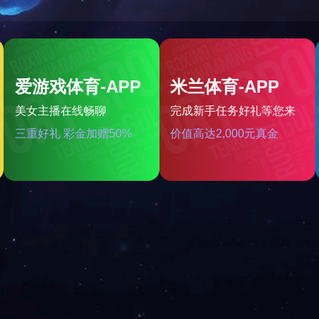
关注北广
关注761
关注北广
鼎(中国)
司信息
北广集团
761工场
北广集
科技服务
安备 11010202009632号