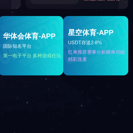
平台
联系电话：
010-82231777
Email：bbef@bbef.com
地址：北京市西城区黄寺大街23号北广 · 金
融科技中心7层
团
平台