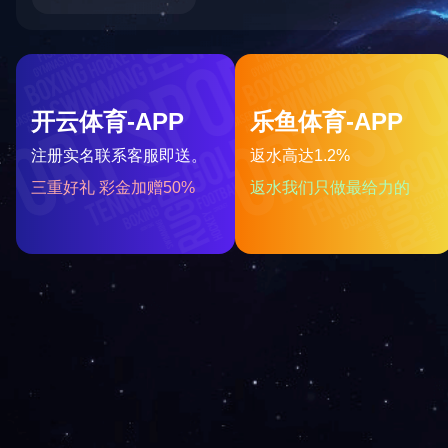
走进北广
资讯中心
主营业务
问
公司概况
公司新闻
科技主题园区服务
公
组织架构
党群工作
科技孵化服务
发展战略
北广历史
© 2015- 2023 问鼎网页版登录入口 京ICP备09061220号-1 京公网